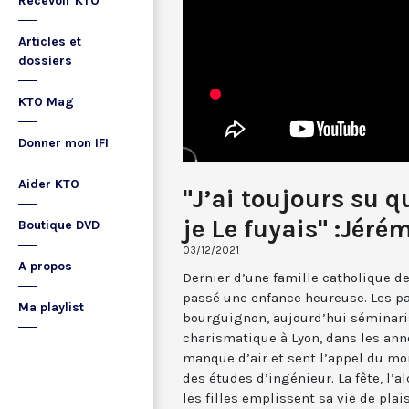
Recevoir KTO
Articles et
dossiers
KTO Mag
Donner mon IFI
Aider KTO
"J’ai toujours su q
je Le fuyais" :Jéré
Boutique DVD
03/12/2021
A propos
Dernier d’une famille catholique de
passé une enfance heureuse. Les p
Ma playlist
bourguignon, aujourd’hui séminari
charismatique à Lyon, dans les ann
manque d’air et sent l’appel du mond
des études d’ingénieur. La fête, l’a
les filles emplissent sa vie de plai