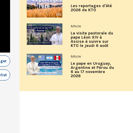
Les reportages d'été
2026 de KTO
Article
La visite pastorale du
pape Léon XIV à
Assise à suivre sur
KTO le jeudi 6 août
Article
ager
Le pape en Uruguay,
Argentine et Pérou du
6 au 17 novembre
list
2026