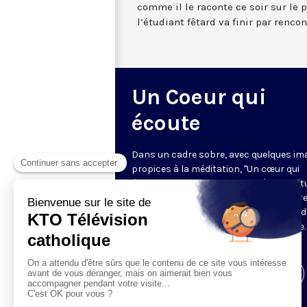
comme il le raconte ce soir sur le
l’étudiant fêtard va finir par renco
Un Coeur qui
écoute
Dans un cadre sobre, avec quelques im
propices à la méditation, "Un cœur qui
écoute" donne toute sa place à la spirit
sur le ton de l’intime. Cyril Lepeigneux r
un invité pour 26 minutes d’évocation 
vie, d’une intense expérience spirituelle. 
vivante et incarnée par des témoins.
Visiter la page de l'émission