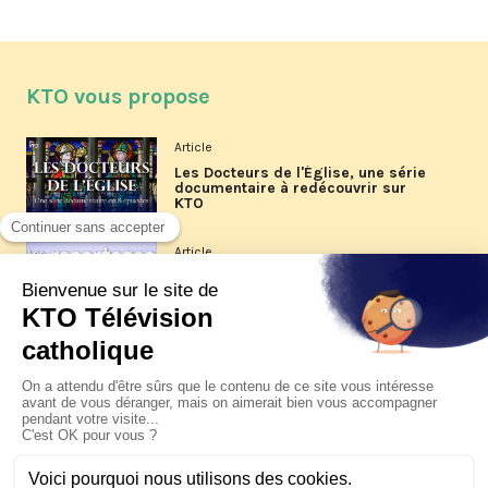
KTO vous propose
Article
Les Docteurs de l'Église, une série
documentaire à redécouvrir sur
KTO
Article
Les reportages d'été 2026 de KTO
Article
La visite pastorale du pape Léon
XIV à Assise à suivre sur KTO le
jeudi 6 août
Article
Le pape en Uruguay, Argentine et