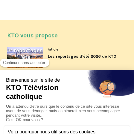
KTO vous propose
Article
Les reportages d'été 2026 de KTO
Article
La visite pastorale du pape Léon
XIV à Assise à suivre sur KTO le
jeudi 6 août
Article
Le pape en Uruguay, Argentine et
Pérou du 6 au 17 novembre 2026