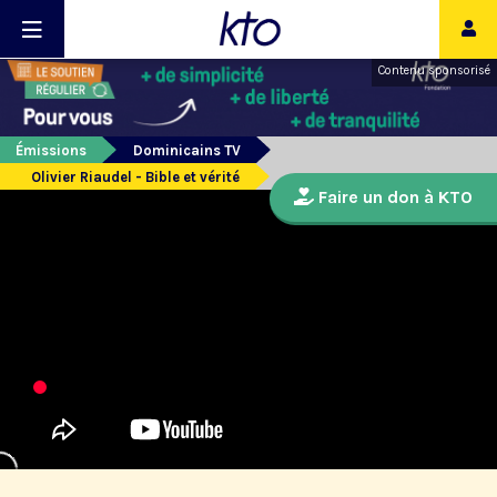
Contenu sponsorisé
Émissions
Dominicains TV
Olivier Riaudel - Bible et vérité
Faire un don à KTO