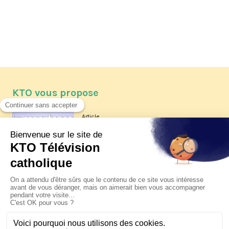
KTO vous propose
Article
Les reportages d'été 2026 de KTO
Article
La visite pastorale du pape Léon
XIV à Assise à suivre sur KTO le
jeudi 6 août
Article
Le pape en Uruguay, Argentine et