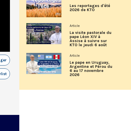
Les reportages d'été
2026 de KTO
Article
La visite pastorale du
pape Léon XIV à
Assise à suivre sur
KTO le jeudi 6 août
Article
ager
Le pape en Uruguay,
Argentine et Pérou du
6 au 17 novembre
list
2026