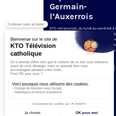
Germain-
l’Auxerrois
KTO retransmet, du lundi au vendredi à 
les vêpres en direct de Saint-Germain g
une technologie innovante : un système
captation multicaméra en direct total
automatisé, qui offre une réalisation au
près de la célébration.
Visiter la page de l'émission