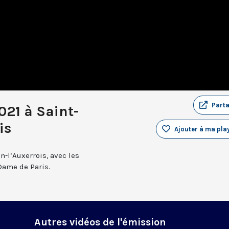
Part
021 à Saint-
is
Ajouter à ma play
n-l’Auxerrois, avec les
Dame de Paris.
Autres vidéos de l'émission