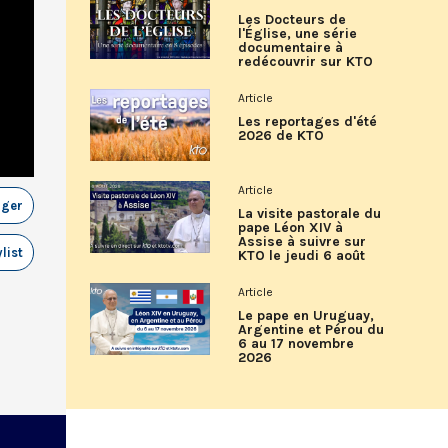
Les Docteurs de
l'Église, une série
documentaire à
redécouvrir sur KTO
Article
Les reportages d'été
2026 de KTO
Article
ager
La visite pastorale du
pape Léon XIV à
Assise à suivre sur
list
KTO le jeudi 6 août
Article
Le pape en Uruguay,
Argentine et Pérou du
6 au 17 novembre
2026