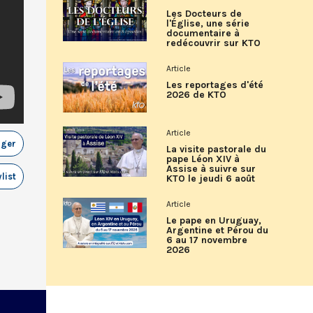
Les Docteurs de
l'Église, une série
documentaire à
redécouvrir sur KTO
Article
Les reportages d'été
2026 de KTO
Article
ager
La visite pastorale du
pape Léon XIV à
Assise à suivre sur
list
KTO le jeudi 6 août
Article
Le pape en Uruguay,
Argentine et Pérou du
6 au 17 novembre
2026