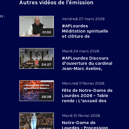
Autres vidéos de l'émission
s :
Vendredi 27 mars 2026
#APLourdes
Méditation spirituelle
01:00
et clôture de
l’Assemblée des
évêques de France - 27
Mardi 24 mars 2026
mars 2026
#APLourdes Discours
d’ouverture du cardinal
24:27
Jean-Marc Aveline,
président de la CEF -
24 mars 2026
Mercredi 11 février 2026
Fête de Notre-Dame de
Lourdes 2026 - Table
26:38
ronde : L’accueil des
pèlerins, aujourd’hui et
demain
Mardi 10 février 2026
Notre-Dame de
Lourdes - Procession
01:15:00