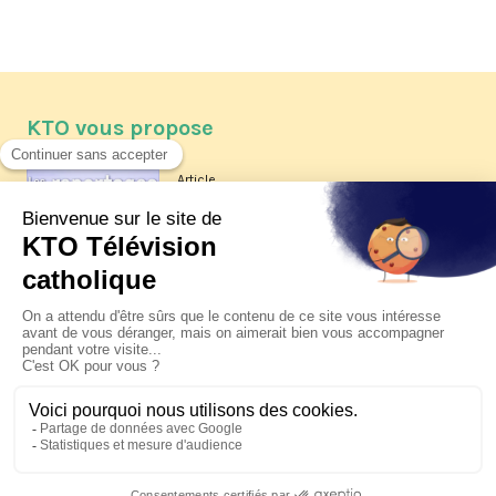
KTO vous propose
Article
Les reportages d'été 2026 de KTO
Article
La visite pastorale du pape Léon
XIV à Assise à suivre sur KTO le
jeudi 6 août
Article
Le pape en Uruguay, Argentine et
Pérou du 6 au 17 novembre 2026