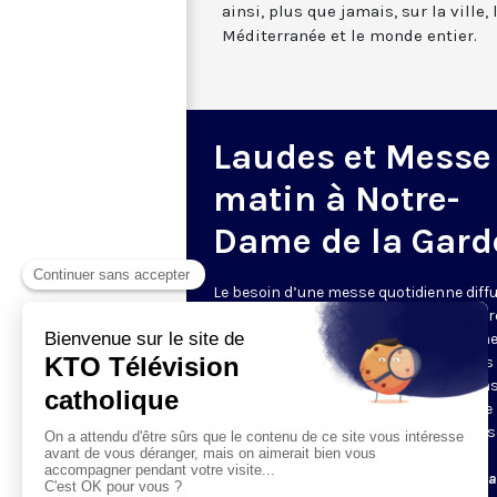
ainsi, plus que jamais, sur la ville,
Méditerranée et le monde entier.
Laudes et Messe
matin à Notre-
Dame de la Gard
Le besoin d’une messe quotidienne diff
la télévision a été exprimé d’une manièr
encore plus forte pendant le confinem
dans de nombreux pays francophones 
maintient depuis la reprise. KTO retran
en direct de la basilique Notre-Dame de 
Garde, à Marseille, les laudes et la mess
Le lundi à 7h25, la messe
Du mardi au samedi à 7h25, messe avec l