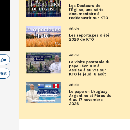
Les Docteurs de
l'Église, une série
documentaire à
redécouvrir sur KTO
Article
Les reportages d'été
2026 de KTO
Article
ager
La visite pastorale du
pape Léon XIV à
Assise à suivre sur
list
KTO le jeudi 6 août
Article
Le pape en Uruguay,
Argentine et Pérou du
6 au 17 novembre
2026