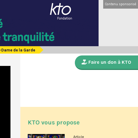
Contenu sponsorisé
e-Dame de la Garde
Faire un don à KTO
KTO vous propose
Article