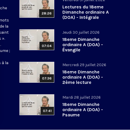
Lectures du 18eme
nche
Dimanche ordinaire A
28:26
(DOA) - Intégrale
 mots
de la
saint
Jeudi 30 juillet 2026
 ».
18eme Dimanche
ordinaire A (DOA) -
.
07:04
Évangile
aume ;
 à la
Mercredi 29 juillet 2026
18eme Dimanche
ordinaire A (DOA) -
07:36
2ème lecture
Mardi 28 juillet 2026
18eme Dimanche
ordinaire A (DOA) -
07:41
Psaume