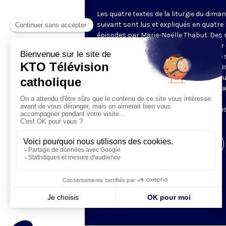
Les quatre textes de la liturgie du dima
suivant sont lus et expliqués en quatre
épisodes par Marie-Noëlle Thabut. Des
simples et lumineux pour aller au cœur 
Révélation biblique, entrer dans ce que 
Luc appelle « l’intelligence des Écritures
Chaque jour, vivez avec la Parole de Dieu
Lundi, la première lecture ; mardi, le ps
mercredi, la deuxième lecture ; jeudi,
l’Évangile ; vendredi, les quatre épisodes
suite.
Visiter la page de l'émission