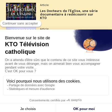
Article
Les Docteurs de l'Église, une série
documentaire à redécouvrir sur
KTO
Article
Les reportages d'été 2026 de KTO
Article
La visite pastorale du pape Léon
XIV à Assise à suivre sur KTO le
jeudi 6 août
Article
Le pape en Uruguay, Argentine et
Pérou du 6 au 17 novembre 2026
© KTO 2026 —
Contact
—
Mentions légales