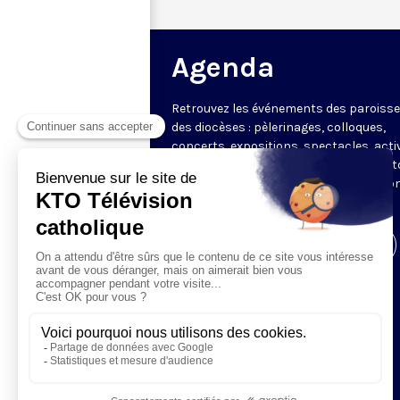
Agenda
Retrouvez les événements des paroisse
des diocèses : pèlerinages, colloques,
concerts, expositions, spectacles, acti
pour les enfants. Des rendez-vous part
en France sélectionnés par la rédactio
KTO.
Visiter la page de l'émission