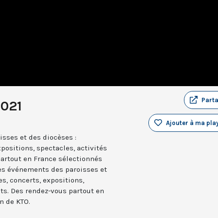
Part
2021
Ajouter à ma play
sses et des diocèses :
positions, spectacles, activités
partout en France sélectionnés
les événements des paroisses et
es, concerts, expositions,
nts. Des rendez-vous partout en
n de KTO.