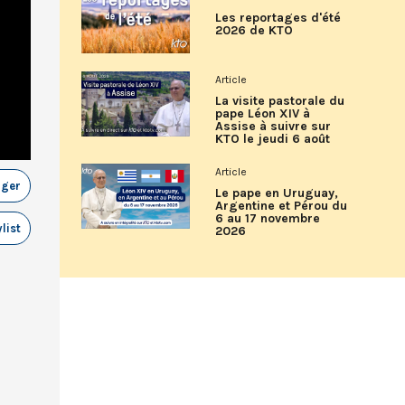
Les reportages d'été
2026 de KTO
Article
La visite pastorale du
pape Léon XIV à
Assise à suivre sur
KTO le jeudi 6 août
Article
ager
Le pape en Uruguay,
Argentine et Pérou du
6 au 17 novembre
list
2026