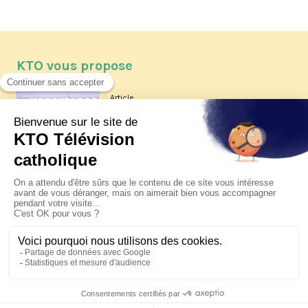
KTO vous propose
Article
Les reportages d'été 2026 de KTO
Article
La visite pastorale du pape Léon
XIV à Assise à suivre sur KTO le
jeudi 6 août
Article
Le pape en Uruguay, Argentine et
Pérou du 6 au 17 novembre 2026