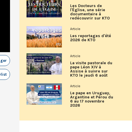
Les Docteurs de
l'Église, une série
documentaire à
redécouvrir sur KTO
Article
Les reportages d'été
2026 de KTO
Article
ager
La visite pastorale du
pape Léon XIV à
Assise à suivre sur
list
KTO le jeudi 6 août
Article
Le pape en Uruguay,
Argentine et Pérou du
6 au 17 novembre
2026