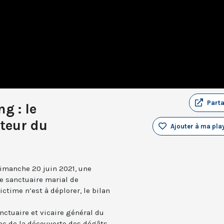
Part
g : le
teur du
Ajouter à ma play
dimanche 20 juin 2021, une
le sanctuaire marial de
ctime n’est à déplorer, le bilan
anctuaire et vicaire général du
c de la découverte des dégâts