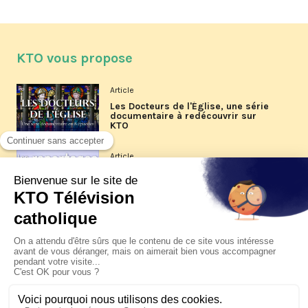
KTO vous propose
Article
Les Docteurs de l'Église, une série
documentaire à redécouvrir sur
KTO
Article
Les reportages d'été 2026 de KTO
Article
La visite pastorale du pape Léon
XIV à Assise à suivre sur KTO le
jeudi 6 août
Article
Le pape en Uruguay, Argentine et