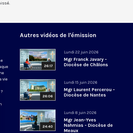
aissé.
Autres vidéos de l'émission
Lundi 22 juin 2026
Mgr Franck Javary -
se
Diocèse de Châlons
26:17
haque
ne
 vie
Lundi 15 juin 2026
Mgr Laurent Percerou -
 ?
Diocèse de Nantes
26:06
n
Lundi 8 juin 2026
Mgr Jean-Yves
Nahmias - Diocèse de
24:40
Meaux