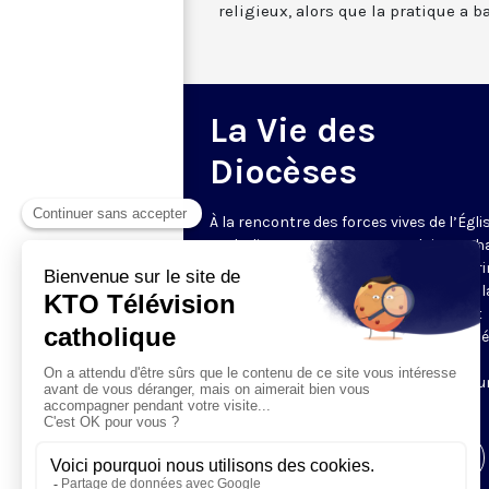
religieux, alors que la pratique a b
La Vie des
Diocèses
À la rencontre des forces vives de l’Égli
catholique en France et en Belgique. C
semaine, un évêque est reçu par Honori
Grasset pour remettre en perspective la
et l’actualité de son diocèse. Comment
l’Evangile est-il concrètement annoncé
Quelles sont les priorités pastorales ?
Reportages et interviews nourrissent u
échange franc et direct.
Visiter la page de l'émission