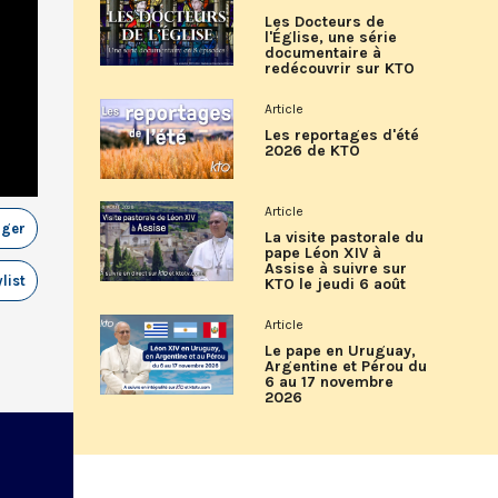
Les Docteurs de
l'Église, une série
documentaire à
redécouvrir sur KTO
Article
Les reportages d'été
2026 de KTO
Article
ager
La visite pastorale du
pape Léon XIV à
Assise à suivre sur
list
KTO le jeudi 6 août
Article
Le pape en Uruguay,
Argentine et Pérou du
6 au 17 novembre
2026