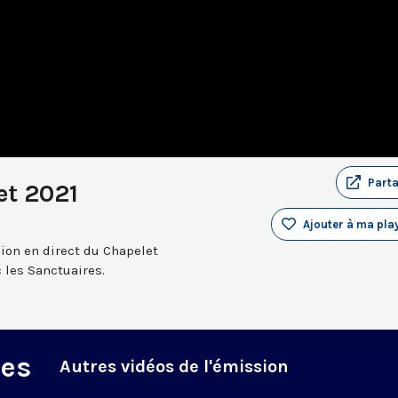
Part
et 2021
Ajouter à ma play
sion en direct du Chapelet
 les Sanctuaires.
des
Autres vidéos de l'émission