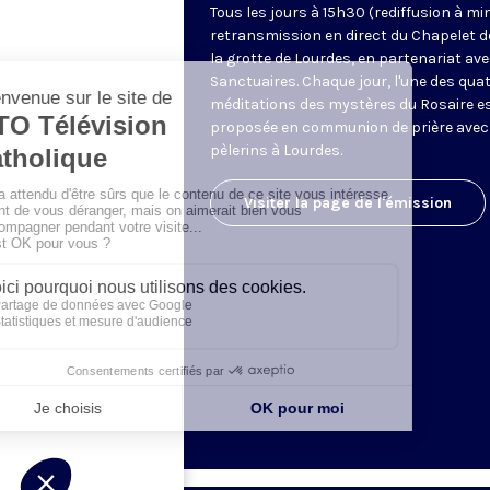
Tous les jours à 15h30 (rediffusion à min
retransmission en direct du Chapelet d
la grotte de Lourdes, en partenariat ave
Sanctuaires. Chaque jour, l'une des qua
méditations des mystères du Rosaire e
proposée en communion de prière avec
pèlerins à Lourdes.
Visiter la page de l'émission