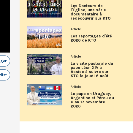
Les Docteurs de
l'Église, une série
documentaire à
redécouvrir sur KTO
Article
Les reportages d'été
2026 de KTO
Article
ager
La visite pastorale du
pape Léon XIV à
Assise à suivre sur
list
KTO le jeudi 6 août
Article
Le pape en Uruguay,
Argentine et Pérou du
6 au 17 novembre
2026