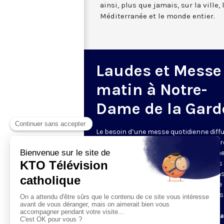
ainsi, plus que jamais, sur la ville,
Méditerranée et le monde entier.
Laudes et Messe
matin à Notre-
Dame de la Gard
Le besoin d’une messe quotidienne diff
la télévision a été exprimé d’une manièr
encore plus forte pendant le confinem
dans de nombreux pays francophones 
maintient depuis la reprise. KTO retran
en direct de la basilique Notre-Dame de 
Garde, à Marseille, les laudes et la mess
Le lundi à 7h25, la messe
Du mardi au samedi à 7h25, messe avec l