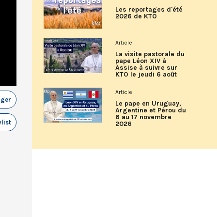
Les reportages d'été
2026 de KTO
Article
La visite pastorale du
pape Léon XIV à
Assise à suivre sur
KTO le jeudi 6 août
Article
ager
Le pape en Uruguay,
Argentine et Pérou du
6 au 17 novembre
list
2026