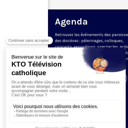
Agenda
Retrouvez les événements des paroisse
des diocèses : pèlerinages, colloques,
concerts, expositions, spectacles, acti
pour les enfants. Des rendez-vous part
en France sélectionnés par la rédactio
KTO.
Visiter la page de l'émission