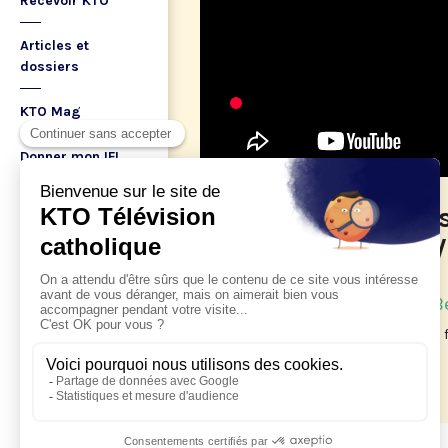
Recevoir KTO
Articles et
dossiers
KTO Mag
Donner mon IFI
Aider KTO
Philippe Henne: les
et le fanatisme (2
Boutique DVD
14/06/2021
A propos
Édité par : Dominicains de B
Cette vidéo traite de l'amour et du
Ma playlist
l'église.