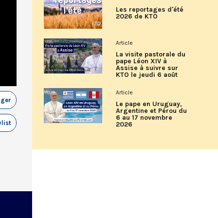
Les reportages d'été
2026 de KTO
Article
La visite pastorale du
pape Léon XIV à
Assise à suivre sur
KTO le jeudi 6 août
Article
ager
Le pape en Uruguay,
Argentine et Pérou du
6 au 17 novembre
list
2026