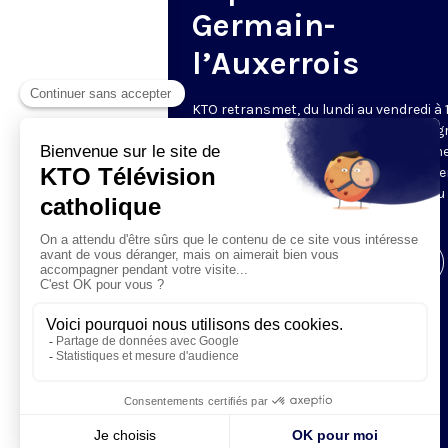
Germain-
l’Auxerrois
KTO retransmet, du lundi au vendredi à 
les vêpres en direct de Saint-Germain g
une technologie innovante : un système
captation multicaméra en direct total
automatisé, qui offre une réalisation au
près de la célébration.
Visiter la page de l'émission