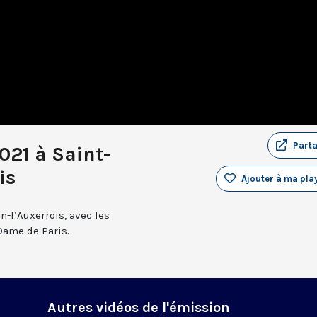
Part
021 à Saint-
is
Ajouter à ma play
n-l’Auxerrois, avec les
Dame de Paris.
Autres vidéos de l'émission