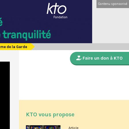
Contenu sponsorisé
ame de la Garde
Faire un don à KTO
KTO vous propose
Article