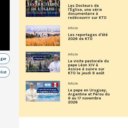
Les Docteurs de
l'Église, une série
documentaire à
redécouvrir sur KTO
Article
Les reportages d'été
2026 de KTO
Article
ager
La visite pastorale du
pape Léon XIV à
Assise à suivre sur
list
KTO le jeudi 6 août
Article
Le pape en Uruguay,
Argentine et Pérou du
6 au 17 novembre
2026