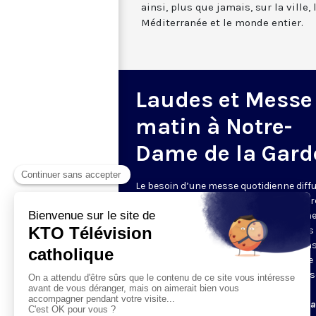
ainsi, plus que jamais, sur la ville,
Méditerranée et le monde entier.
Laudes et Messe
matin à Notre-
Dame de la Gard
Le besoin d’une messe quotidienne diff
la télévision a été exprimé d’une manièr
encore plus forte pendant le confinem
dans de nombreux pays francophones 
maintient depuis la reprise. KTO retran
en direct de la basilique Notre-Dame de 
Garde, à Marseille, les laudes et la mess
Le lundi à 7h25, la messe
Du mardi au samedi à 7h25, messe avec l