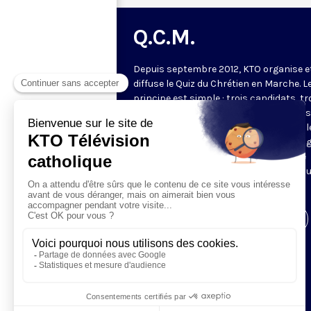
Q.C.M.
Depuis septembre 2012, KTO organise e
diffuse le Quiz du Chrétien en Marche. L
principe est simple : trois candidats, tr
manches. Les deux premières manches
jeu permettent de choisir les deux meil
candidats pour la manche finale. Le ga
de l'émission revient à la fin du mois se
confronter à deux autres gagnants po
tenter de gagner le lot majeur.
Visiter la page de l'émission