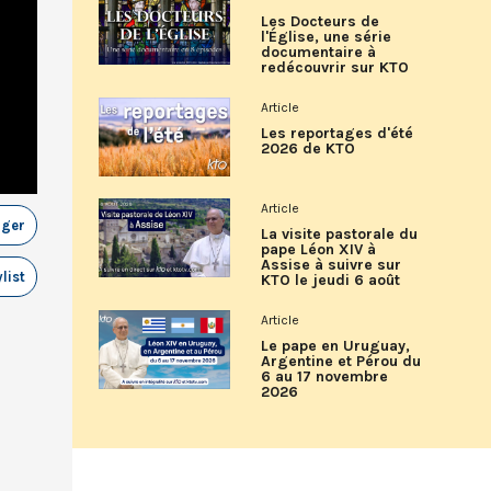
Les Docteurs de
l'Église, une série
documentaire à
redécouvrir sur KTO
Article
Les reportages d'été
2026 de KTO
Article
ager
La visite pastorale du
pape Léon XIV à
Assise à suivre sur
list
KTO le jeudi 6 août
Article
Le pape en Uruguay,
Argentine et Pérou du
6 au 17 novembre
2026