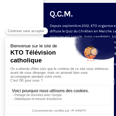
Q.C.M.
Depuis septembre 2012, KTO organise e
diffuse le Quiz du Chrétien en Marche. L
principe est simple : trois candidats, tr
manches. Les deux premières manches
jeu permettent de choisir les deux meil
candidats pour la manche finale. Le ga
de l'émission revient à la fin du mois se
confronter à deux autres gagnants po
tenter de gagner le lot majeur.
Visiter la page de l'émission