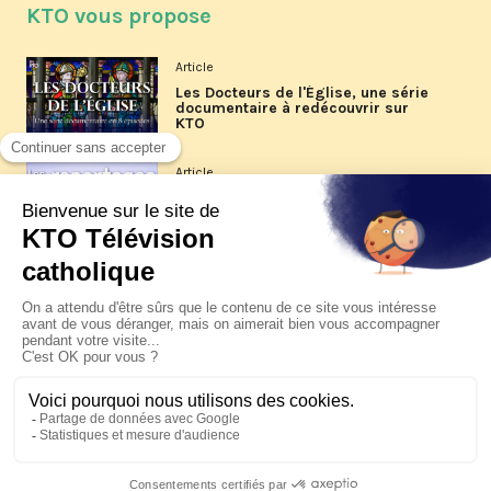
KTO vous propose
Article
Les Docteurs de l'Église, une série
documentaire à redécouvrir sur
KTO
Article
Les reportages d'été 2026 de KTO
Article
La visite pastorale du pape Léon
XIV à Assise à suivre sur KTO le
jeudi 6 août
Article
Le pape en Uruguay, Argentine et
Pérou du 6 au 17 novembre 2026