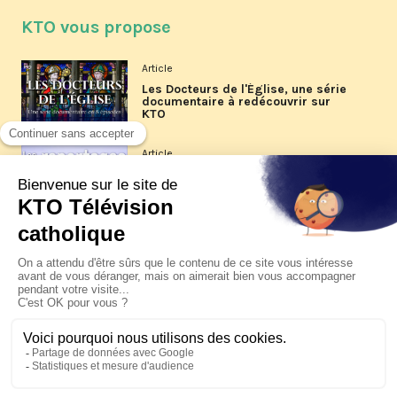
KTO vous propose
Article
Les Docteurs de l'Église, une série
documentaire à redécouvrir sur
KTO
Article
Les reportages d'été 2026 de KTO
Article
La visite pastorale du pape Léon
XIV à Assise à suivre sur KTO le
jeudi 6 août
Article
Le pape en Uruguay, Argentine et
Pérou du 6 au 17 novembre 2026