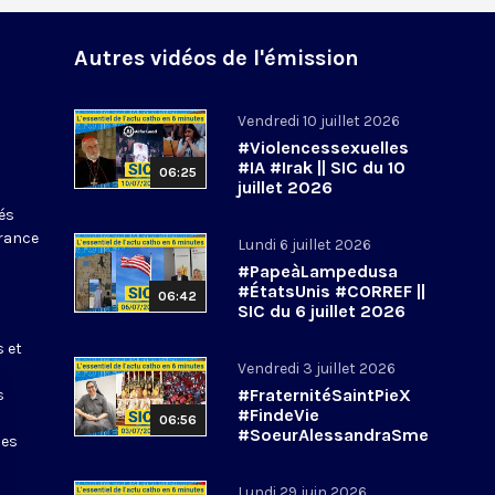
Autres vidéos de l'émission
Vendredi 10 juillet 2026
#Violencessexuelles
#IA #Irak || SIC du 10
06:25
juillet 2026
tés
France
Lundi 6 juillet 2026
#PapeàLampedusa
#ÉtatsUnis #CORREF ||
06:42
SIC du 6 juillet 2026
s et
Vendredi 3 juillet 2026
#FraternitéSaintPieX
s
#FindeVie
06:56
#SoeurAlessandraSme
les
rilli || #SIC du 3 juillet
2026
Lundi 29 juin 2026