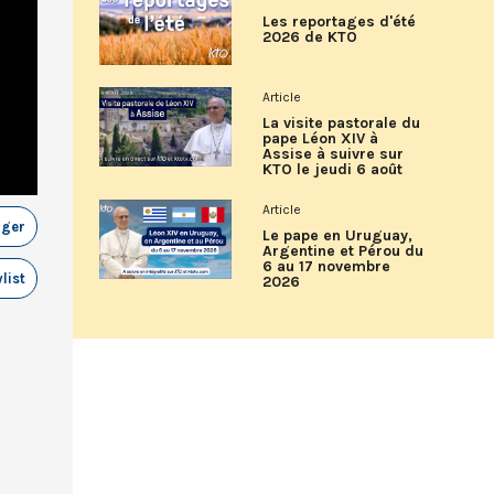
Les reportages d'été
2026 de KTO
Article
La visite pastorale du
pape Léon XIV à
Assise à suivre sur
KTO le jeudi 6 août
Article
ager
Le pape en Uruguay,
Argentine et Pérou du
6 au 17 novembre
list
2026