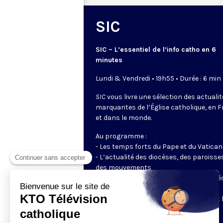
SIC
SIC – L’essentiel de l’info catho en 6
minutes
Lundi & Vendredi • 19h55 • Durée : 6 min
SIC
vous livre une sélection des actuali
marquantes de l’Église catholique, en 
et dans le monde.
Au programme :
- Les temps forts du Pape et du Vatican
- L’actualité des diocèses, des paroisse
des mouvements
- Les initiatives des catholiques engagé
dans le monde
- Les grands événements ecclésiaux et 
enjeux du moment pour la société