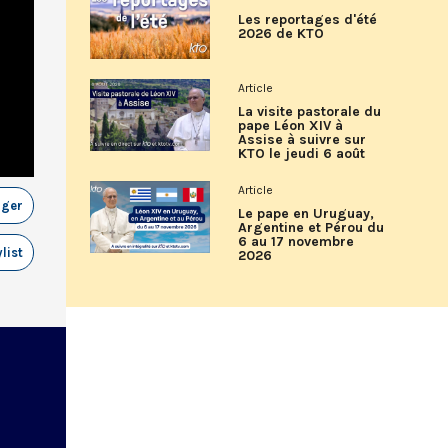
Les reportages d'été
2026 de KTO
Article
La visite pastorale du
pape Léon XIV à
Assise à suivre sur
KTO le jeudi 6 août
Article
ager
Le pape en Uruguay,
Argentine et Pérou du
6 au 17 novembre
list
2026