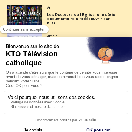
Article
Les Docteurs de l'Église, une série
documentaire à redécouvrir sur
KTO
Article
Les reportages d'été 2026 de KTO
Article
La visite pastorale du pape Léon
XIV à Assise à suivre sur KTO le
jeudi 6 août
Article
Le pape en Uruguay, Argentine et
Pérou du 6 au 17 novembre 2026
© KTO 2026 —
Contact
—
Mentions légales