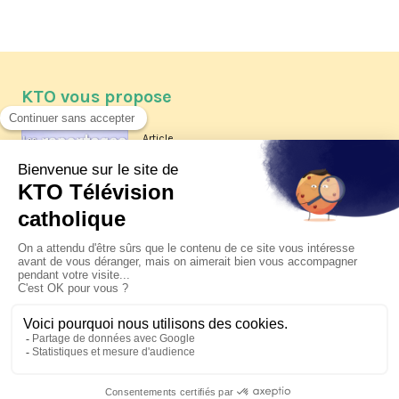
KTO vous propose
Article
Les reportages d'été 2026 de KTO
Article
La visite pastorale du pape Léon
XIV à Assise à suivre sur KTO le
jeudi 6 août
Article
Le pape en Uruguay, Argentine et
Pérou du 6 au 17 novembre 2026