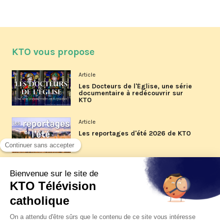
KTO vous propose
Article
Les Docteurs de l'Église, une série
documentaire à redécouvrir sur
KTO
Article
Les reportages d'été 2026 de KTO
Article
La visite pastorale du pape Léon
XIV à Assise à suivre sur KTO le
jeudi 6 août
Article