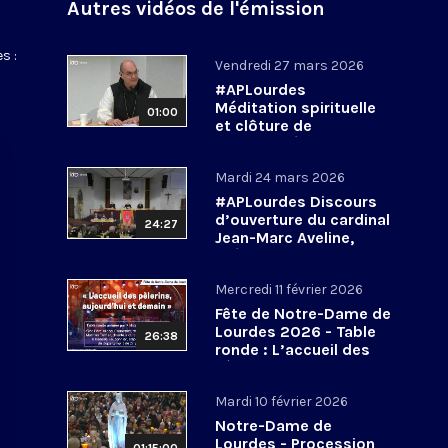
Autres vidéos de l'émission
s :
Vendredi 27 mars 2026
#APLourdes
Méditation spirituelle
01:00
et clôture de
l’Assemblée des
évêques de France - 27
Mardi 24 mars 2026
mars 2026
#APLourdes Discours
d’ouverture du cardinal
24:27
Jean-Marc Aveline,
président de la CEF -
24 mars 2026
Mercredi 11 février 2026
Fête de Notre-Dame de
Lourdes 2026 - Table
26:38
ronde : L’accueil des
pèlerins, aujourd’hui et
demain
Mardi 10 février 2026
Notre-Dame de
Lourdes - Procession
01:15:00