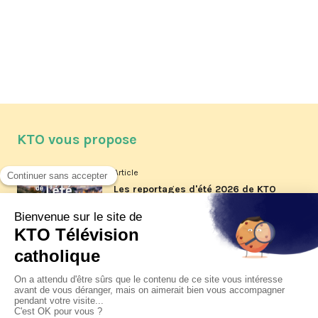
KTO vous propose
Article
Les reportages d'été 2026 de KTO
Article
La visite pastorale du pape Léon
XIV à Assise à suivre sur KTO le
jeudi 6 août
Article