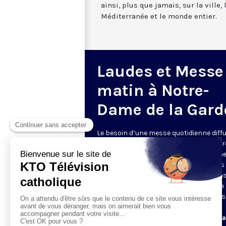
ainsi, plus que jamais, sur la ville,
Méditerranée et le monde entier.
Laudes et Messe
matin à Notre-
Dame de la Gard
Le besoin d’une messe quotidienne diff
la télévision a été exprimé d’une manièr
encore plus forte pendant le confinem
dans de nombreux pays francophones 
maintient depuis la reprise. KTO retran
en direct de la basilique Notre-Dame de 
Garde, à Marseille, les laudes et la mess
Le lundi à 7h25, la messe
Du mardi au samedi à 7h25, messe avec l