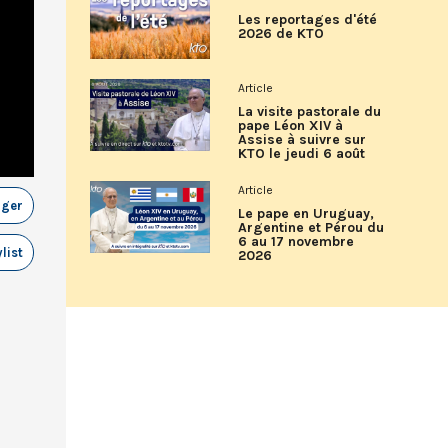
Les reportages d'été
2026 de KTO
Article
La visite pastorale du
pape Léon XIV à
Assise à suivre sur
KTO le jeudi 6 août
Article
ager
Le pape en Uruguay,
Argentine et Pérou du
6 au 17 novembre
list
2026