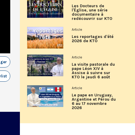
Les Docteurs de
l'Église, une série
documentaire à
redécouvrir sur KTO
Article
Les reportages d'été
2026 de KTO
Article
ager
La visite pastorale du
pape Léon XIV à
Assise à suivre sur
list
KTO le jeudi 6 août
Article
Le pape en Uruguay,
Argentine et Pérou du
6 au 17 novembre
2026