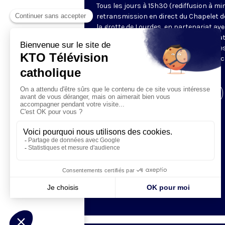
Tous les jours à 15h30 (rediffusion à min
retransmission en direct du Chapelet d
la grotte de Lourdes, en partenariat ave
Sanctuaires. Chaque jour, l'une des qua
méditations des mystères du Rosaire e
proposée en communion de prière avec
pèlerins à Lourdes.
Visiter la page de l'émission