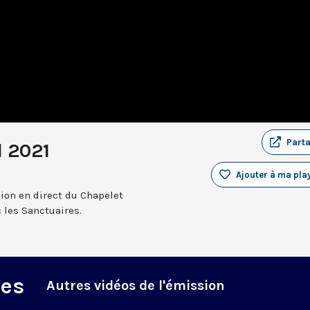
Part
l 2021
Ajouter à ma play
sion en direct du Chapelet
 les Sanctuaires.
des
Autres vidéos de l'émission