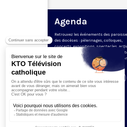
Agenda
Retrouvez les événements des paroisse
des diocèses : pèlerinages, colloques,
concerts, expositions, spectacles, acti
pour les enfants. Des rendez-vous part
en France sélectionnés par la rédactio
KTO.
Visiter la page de l'émission