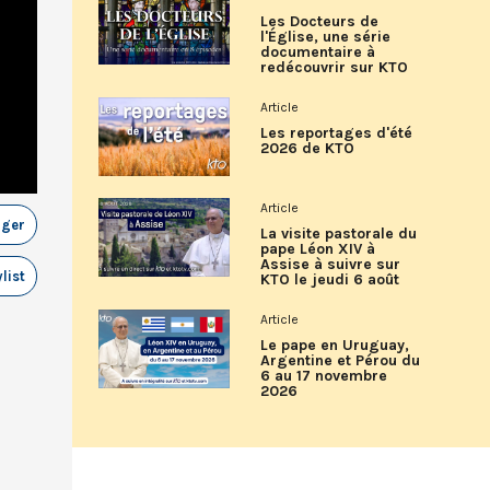
Les Docteurs de
l'Église, une série
documentaire à
redécouvrir sur KTO
Article
Les reportages d'été
2026 de KTO
Article
ager
La visite pastorale du
pape Léon XIV à
Assise à suivre sur
list
KTO le jeudi 6 août
Article
Le pape en Uruguay,
Argentine et Pérou du
6 au 17 novembre
2026