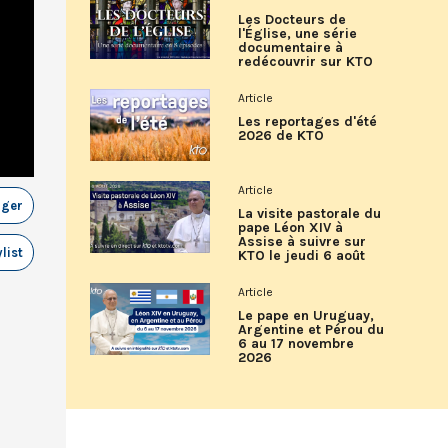
Les Docteurs de
l'Église, une série
documentaire à
redécouvrir sur KTO
Article
Les reportages d'été
2026 de KTO
Article
ager
La visite pastorale du
pape Léon XIV à
Assise à suivre sur
list
KTO le jeudi 6 août
Article
Le pape en Uruguay,
Argentine et Pérou du
6 au 17 novembre
2026