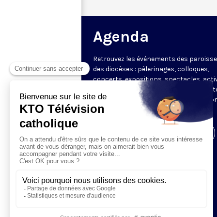
Agenda
Retrouvez les événements des paroisse
des diocèses : pèlerinages, colloques,
concerts, expositions, spectacles, acti
pour les enfants. Des rendez-vous part
en France sélectionnés par la rédactio
KTO.
Visiter la page de l'émission