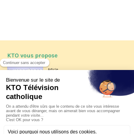
KTO vous propose
Article
Les reportages d'été 2026 de KTO
Article
La visite pastorale du pape Léon
XIV à Assise à suivre sur KTO le
jeudi 6 août
Article
Le pape en Uruguay, Argentine et