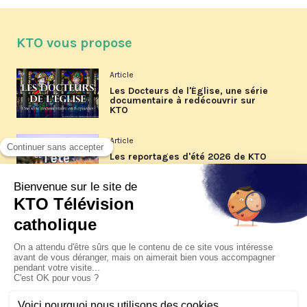
KTO vous propose
Article
Les Docteurs de l'Église, une série
documentaire à redécouvrir sur
KTO
Article
Les reportages d'été 2026 de KTO
Article
La visite pastorale du pape Léon
XIV à Assise à suivre sur KTO le
jeudi 6 août
Article
Le pape en Uruguay, Argentine et
Pérou du 6 au 17 novembre 2026