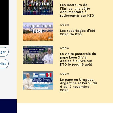
Les Docteurs de
l'Église, une série
documentaire à
redécouvrir sur KTO
Article
Les reportages d'été
2026 de KTO
Article
ager
La visite pastorale du
pape Léon XIV à
Assise à suivre sur
list
KTO le jeudi 6 août
Article
Le pape en Uruguay,
Argentine et Pérou du
6 au 17 novembre
2026