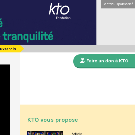
Contenu sponsorisé
Auxerrois
Faire un don à KTO
KTO vous propose
Article