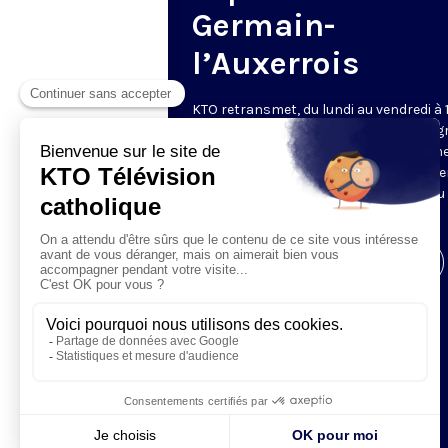
Germain-
l’Auxerrois
KTO retransmet, du lundi au vendredi à 
les vêpres en direct de Saint-Germain g
une technologie innovante : un système
captation multicaméra en direct total
automatisé, qui offre une réalisation au
près de la célébration.
Visiter la page de l'émission