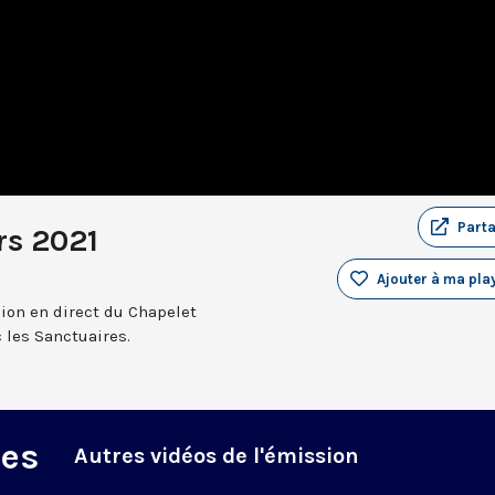
Part
rs 2021
Ajouter à ma play
sion en direct du Chapelet
 les Sanctuaires.
des
Autres vidéos de l'émission