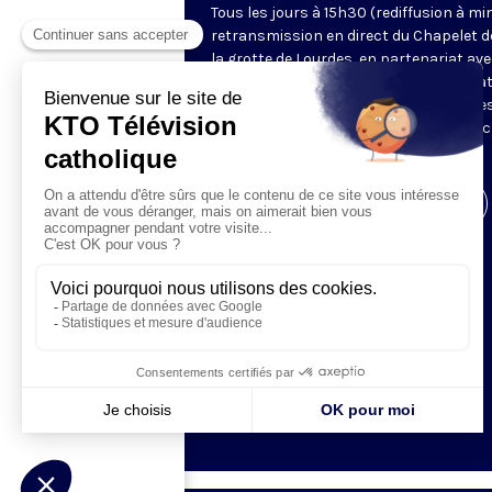
Tous les jours à 15h30 (rediffusion à min
retransmission en direct du Chapelet d
la grotte de Lourdes, en partenariat ave
Sanctuaires. Chaque jour, l'une des qua
méditations des mystères du Rosaire e
proposée en communion de prière avec
pèlerins à Lourdes.
Visiter la page de l'émission