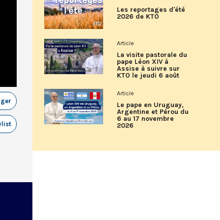
Les reportages d'été
2026 de KTO
Article
La visite pastorale du
pape Léon XIV à
Assise à suivre sur
KTO le jeudi 6 août
Article
ager
Le pape en Uruguay,
Argentine et Pérou du
6 au 17 novembre
list
2026