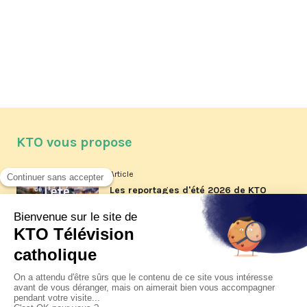
KTO vous propose
Article
Les reportages d'été 2026 de KTO
Article
La visite pastorale du pape Léon
XIV à Assise à suivre sur KTO le
jeudi 6 août
Article