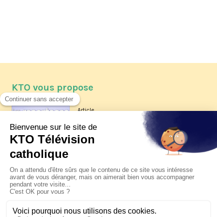
KTO vous propose
Article
Les reportages d'été 2026 de KTO
Article
La visite pastorale du pape Léon
XIV à Assise à suivre sur KTO le
jeudi 6 août
Article
Le pape en Uruguay, Argentine et