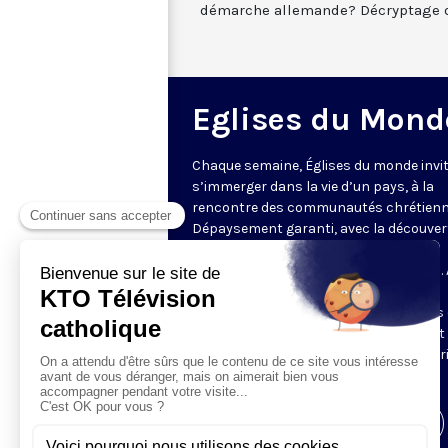
démarche allemande? Décryptage 
Eglises du Mond
Chaque semaine, Églises du monde invit
s’immerger dans la vie d’un pays, à la
rencontre des communautés chrétienn
Dépaysement garanti, avec la découver
des spécificités et du rayonnement de
l’Église catholique ou de ses difficultés.
delà de l’actualité, il s’agit aussi de
comprendre les grands enjeux du pays 
contribution que les chrétiens peuvent
apporter à la société. Présenté par Mar
Fontenille chaque jeudi à 21h45.
Visiter la page de l'émission