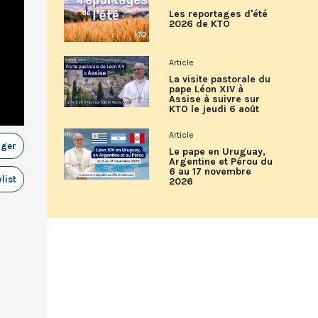
Les reportages d'été
2026 de KTO
Article
La visite pastorale du
pape Léon XIV à
Assise à suivre sur
KTO le jeudi 6 août
Article
ager
Le pape en Uruguay,
Argentine et Pérou du
6 au 17 novembre
list
2026