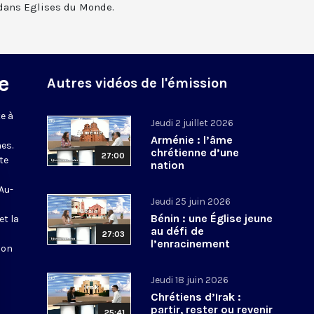
dans Eglises du Monde.
e
Autres vidéos de l'émission
e à
Jeudi 2 juillet 2026
Arménie : l’âme
es.
chrétienne d’une
27:00
te
nation
 Au-
Jeudi 25 juin 2026
Bénin : une Église jeune
et la
au défi de
27:03
l’enracinement
ion
Jeudi 18 juin 2026
Chrétiens d’Irak :
partir, rester ou revenir
25:41