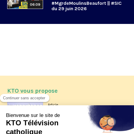
#MgrdeMoulinsBeaufort || #SIC
06:09
du 29 juin 2026
KTO vous propose
Article
Les reportages d'été 2026 de KTO
Article