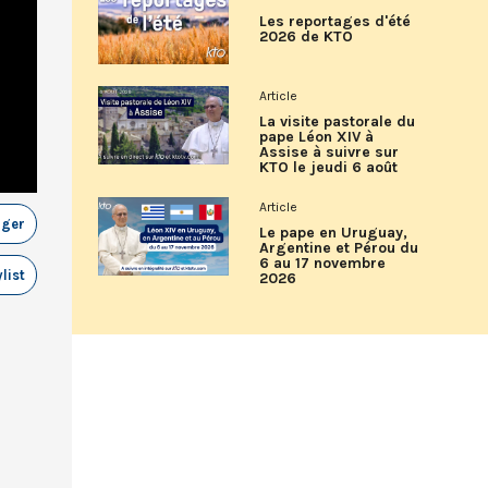
Les reportages d'été
2026 de KTO
Article
La visite pastorale du
pape Léon XIV à
Assise à suivre sur
KTO le jeudi 6 août
Article
ager
Le pape en Uruguay,
Argentine et Pérou du
6 au 17 novembre
list
2026