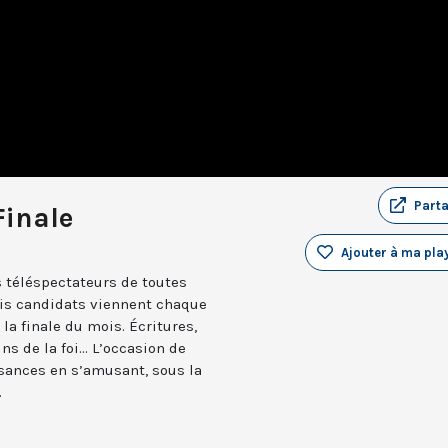
Part
Finale
Ajouter à ma play
 téléspectateurs de toutes
ois candidats viennent chaque
la finale du mois. Écritures,
ns de la foi... L’occasion de
issances en s’amusant, sous la
.