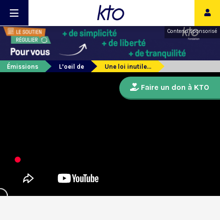
Contenu sponsorisé
Émissions
L’oeil de
Une loi inutile...
Faire un don à KTO