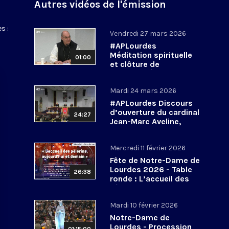
Autres vidéos de l'émission
s :
Vendredi 27 mars 2026
#APLourdes
Méditation spirituelle
01:00
et clôture de
l’Assemblée des
évêques de France - 27
Mardi 24 mars 2026
mars 2026
#APLourdes Discours
d’ouverture du cardinal
24:27
Jean-Marc Aveline,
président de la CEF -
24 mars 2026
Mercredi 11 février 2026
Fête de Notre-Dame de
Lourdes 2026 - Table
26:38
ronde : L’accueil des
pèlerins, aujourd’hui et
demain
Mardi 10 février 2026
Notre-Dame de
Lourdes - Procession
01:15:00