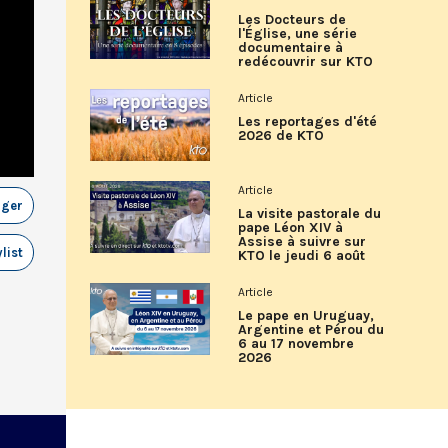
Les Docteurs de
l'Église, une série
documentaire à
redécouvrir sur KTO
Article
Les reportages d'été
2026 de KTO
Article
ager
La visite pastorale du
pape Léon XIV à
Assise à suivre sur
list
KTO le jeudi 6 août
Article
Le pape en Uruguay,
Argentine et Pérou du
6 au 17 novembre
2026