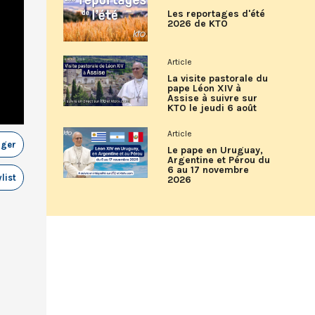
Les reportages d'été
2026 de KTO
Article
La visite pastorale du
pape Léon XIV à
Assise à suivre sur
KTO le jeudi 6 août
Article
ager
Le pape en Uruguay,
Argentine et Pérou du
6 au 17 novembre
list
2026